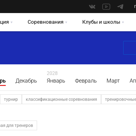
ция
Соревнования
Клубы и школы
2028
рь
Декабрь
Январь
Февраль
Март
Ап
турнир
классификационные соревнования
тренировочные
ая для тренеров