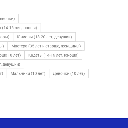
девочки)
 (14-16 лет, юноши)
иоры)
Юниоры (18-20 лет, девушки)
ы)
Мастера (35 лет и старше, женщины)
ше 18 лет)
Кадеты (14-16 лет, юноши)
т, девушки)
т)
Мальчики (10 лет)
Девочки (10 лет)