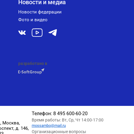
Новости и медиа
Новости федерации
Фото и видео
разработано в
Телефон:
8 495 600-60-20
Время работы: Вт, Ср, Чт 14:00-17:00
, Москва,
mossambo@mail.ru
пект, д. 146,
Организационные вопросы
23