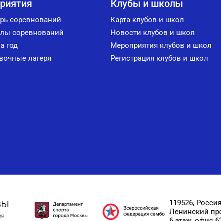
риятия
Клубы и школы
рь соревнований
Карта клубов и школ
лы соревнований
Новости клубов и школ
а год
Мероприятия клубов и школ
вочные лагеря
Регистрация клубов и школ
вы
119526, Россия
Ленинский прос
ия
6 этаж, офис 6