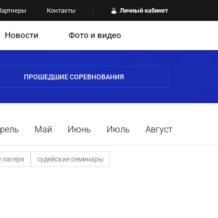
Партнеры
Контакты
Личный кабинет
Новости
Фото и видео
ПРОШЕДШИЕ СОРЕВНОВАНИЯ
рель
Май
Июнь
Июль
Август
 лагеря
судейские семинары