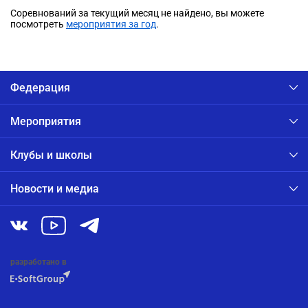
Соревнований за текущий месяц не найдено, вы можете
посмотреть
мероприятия за год
.
Федерация
Мероприятия
Клубы и школы
Новости и медиа
разработано в