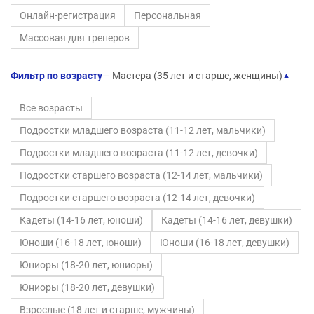
Онлайн-регистрация
Персональная
Массовая для тренеров
Фильтр по возрасту
— Мастера (35 лет и старше, женщины)
▼
Все возрасты
Подростки младшего возраста (11-12 лет, мальчики)
Подростки младшего возраста (11-12 лет, девочки)
Подростки старшего возраста (12-14 лет, мальчики)
Подростки старшего возраста (12-14 лет, девочки)
Кадеты (14-16 лет, юноши)
Кадеты (14-16 лет, девушки)
Юноши (16-18 лет, юноши)
Юноши (16-18 лет, девушки)
Юниоры (18-20 лет, юниоры)
Юниоры (18-20 лет, девушки)
Взрослые (18 лет и старше, мужчины)