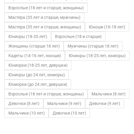
Взрослые (18 лет и старше, женщины)
Мастера (35 лет и старше, мужчины)
Мастера (35 лет и старше, женщины)
Юноши (16-18 лет)
Юниоры (18-20 лет)
Взрослые (18 и старше)
Женщины (старше 18 лет)
Мужчины (старше 18 лет)
Кадеты (14-16 лет, юноши)
Юниоры (18-25 лет, юниоры)
Юниорки (18-25 лет, девушки)
Юниоры (до 24 лет, юниоры)
Юниорки (до 24 лет, девушки)
Взрослые (18 лет и старше, женщины)
Мальчики (8 лет)
Девочки (8 лет)
Мальчики (9 лет)
Девочки (9 лет)
Мальчики (10 лет)
Девочки (10 лет)