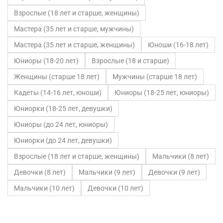
Взрослые (18 лет и старше, женщины)
Мастера (35 лет и старше, мужчины)
Мастера (35 лет и старше, женщины)
Юноши (16-18 лет)
Юниоры (18-20 лет)
Взрослые (18 и старше)
Женщины (старше 18 лет)
Мужчины (старше 18 лет)
Кадеты (14-16 лет, юноши)
Юниоры (18-25 лет, юниоры)
Юниорки (18-25 лет, девушки)
Юниоры (до 24 лет, юниоры)
Юниорки (до 24 лет, девушки)
Взрослые (18 лет и старше, женщины)
Мальчики (8 лет)
Девочки (8 лет)
Мальчики (9 лет)
Девочки (9 лет)
Мальчики (10 лет)
Девочки (10 лет)