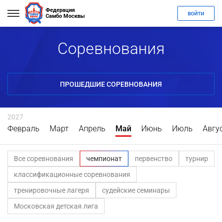
Федерация
ВОЙТИ
Самбо Москвы
Соревнования
ПРОШЕДШИЕ СОРЕВНОВАНИЯ
2027
Февраль
Март
Апрель
Май
Июнь
Июль
Авгу
Все соревнования
чемпионат
первенство
турнир
классификационные соревнования
тренировочные лагеря
судейские семинары
Московская детская лига