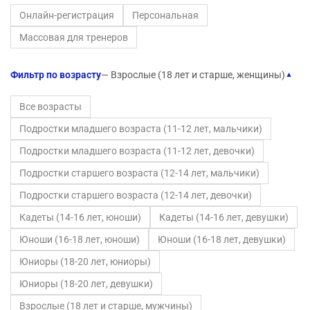
Онлайн-регистрация
Персональная
Массовая для тренеров
Фильтр по возрасту
— Взрослые (18 лет и старше, женщины)
▼
Все возрасты
Подростки младшего возраста (11-12 лет, мальчики)
Подростки младшего возраста (11-12 лет, девочки)
Подростки старшего возраста (12-14 лет, мальчики)
Подростки старшего возраста (12-14 лет, девочки)
Кадеты (14-16 лет, юноши)
Кадеты (14-16 лет, девушки)
Юноши (16-18 лет, юноши)
Юноши (16-18 лет, девушки)
Юниоры (18-20 лет, юниоры)
Юниоры (18-20 лет, девушки)
Взрослые (18 лет и старше, мужчины)