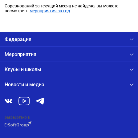
Соревнований за текущий месяц не найдено, вы можете
посмотреть
мероприятия за год
.
Федерация
Мероприятия
Клубы и школы
Новости и медиа
разработано в