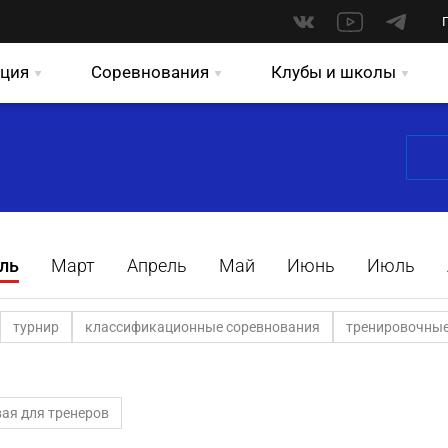
ция
Соревнования
Клубы и школы
ль
Март
Апрель
Май
Июнь
Июль
турнир
классификационные соревнования
тренировочные
ая для тренеров