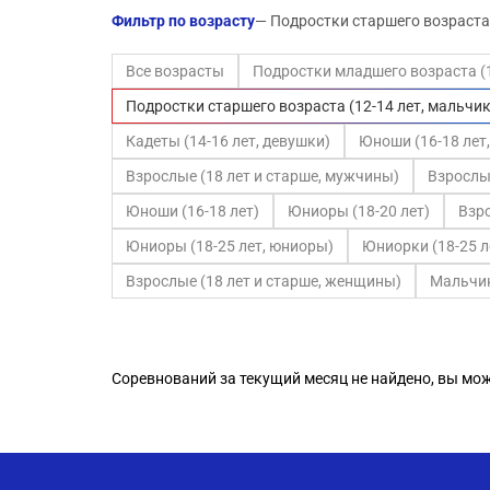
Фильтр по возрасту
— Подростки старшего возраста 
Все возрасты
Подростки младшего возраста (1
Подростки старшего возраста (12-14 лет, мальчик
Кадеты (14-16 лет, девушки)
Юноши (16-18 лет
Взрослые (18 лет и старше, мужчины)
Взрослы
Юноши (16-18 лет)
Юниоры (18-20 лет)
Взро
Юниоры (18-25 лет, юниоры)
Юниорки (18-25 л
Взрослые (18 лет и старше, женщины)
Мальчик
Соревнований за текущий месяц не найдено, вы мо