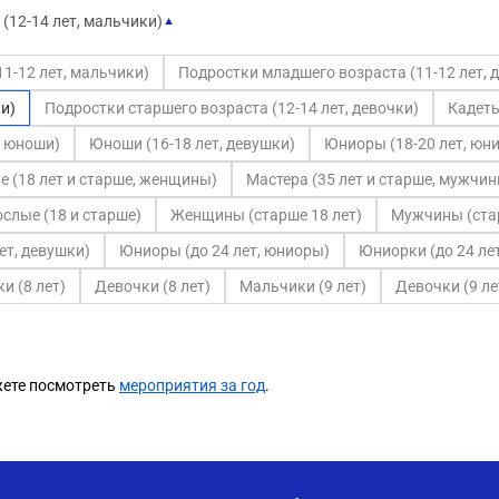
(12-14 лет, мальчики)
▼
1-12 лет, мальчики)
Подростки младшего возраста (11-12 лет, 
и)
Подростки старшего возраста (12-14 лет, девочки)
Кадеты
, юноши)
Юноши (16-18 лет, девушки)
Юниоры (18-20 лет, юн
е (18 лет и старше, женщины)
Мастера (35 лет и старше, мужчин
слые (18 и старше)
Женщины (старше 18 лет)
Мужчины (стар
ет, девушки)
Юниоры (до 24 лет, юниоры)
Юниорки (до 24 ле
и (8 лет)
Девочки (8 лет)
Мальчики (9 лет)
Девочки (9 ле
жете посмотреть
мероприятия за год
.