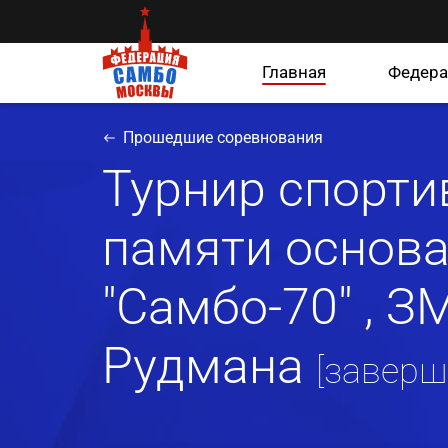
Главная
Федера
Прошедшие соревнования
Турнир спорти
памяти основ
"Самбо-70" , З
Рудмана
[заверш