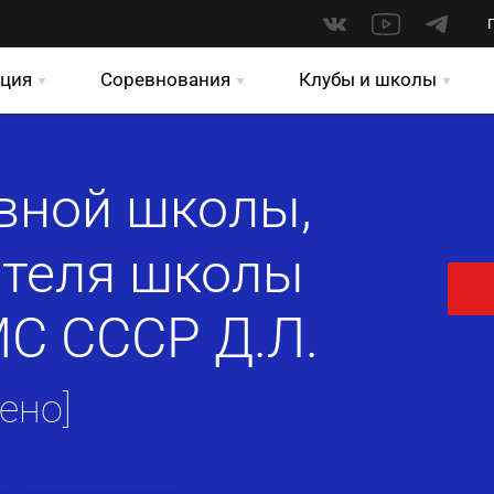
ция
Соревнования
Клубы и школы
вной школы,
ателя школы
МС СССР Д.Л.
ено]