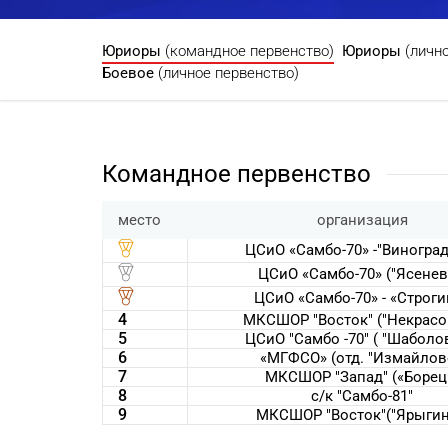
Юриоры
(командное первенство)
Юриоры
(личн
Боевое
(личное первенство)
Командное первенство
место
организация
ЦСиО «Самбо-70» -"Виногра
ЦСиО «Самбо-70» ("Ясенев
ЦСиО «Самбо-70» - «Строги
4
МКСШОР "Восток" ("Некрасо
5
ЦСиО "Самбо -70" ( "Шаболо
6
«МГФСО» (отд. "Измайлов
7
МКСШОР "Запад" («Борец
8
с/к "Самбо-81"
9
МКСШОР "Восток"("Ярыгин