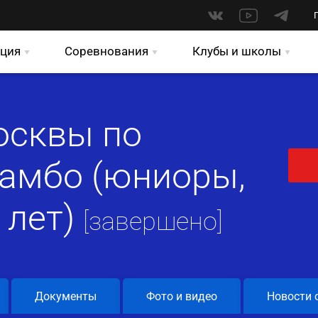
ция
Соревнования
Клубы и школы
осквы по
амбо (юниоры,
 лет)
[завершено]
Документы
Фото и видео
Новости 