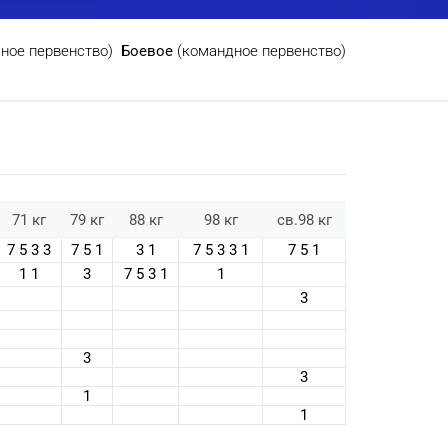
чное первенство)
Боевое
(командное первенство)
71 кг
79 кг
88 кг
98 кг
св.98 кг
7 5 3 3
7 5 1
3 1
7 5 3 3 1
7 5 1
1 1
3
7 5 3 1
1
3
3
3
1
1