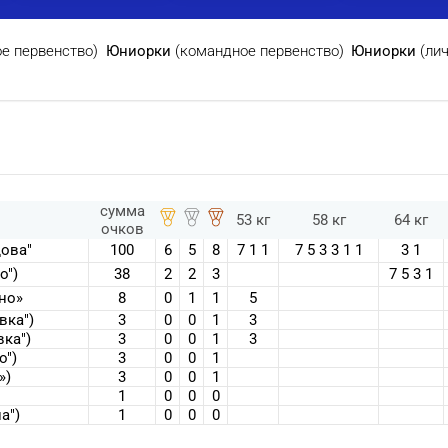
ое первенство)
Юниорки
(командное первенство)
Юниорки
(ли
сумма
53 кг
58 кг
64 кг
очков
дова"
100
6
5
8
7 1 1
7 5 3 3 1 1
3 1
о")
38
2
2
3
7 5 3 1
но»
8
0
1
1
5
вка")
3
0
0
1
3
вка")
3
0
0
1
3
о")
3
0
0
1
»)
3
0
0
1
1
0
0
0
а")
1
0
0
0