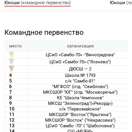
Юноши
(командное первенство)
Юноши
(л
Командное первенство
место
организация
ЦСиО «Самбо-70» -"Виноградова"
ЦСиО «Самбо-70» ("Ясенево")
ДЮСШ — 2
4
Школа № 1793
5
с/к "Самбо-81"
6
"МГФСО" (отд. "Свиблово")
7
МКСШОР "ЮГ" (отд. "Москворечье")
8
КЕ "Школа Чемпонов"
9
МКСШ "Зеленоград"(«Рекорд»)
10
с/к "Первомайское"
11
МКСШОР "Восток"("Ярыгина")
12
МКСШОР "Восток" ("Некрасовка")
13
ЦСиО "Самбо -70" ( "Шаболовка")
14
СШ «МЦБИ»