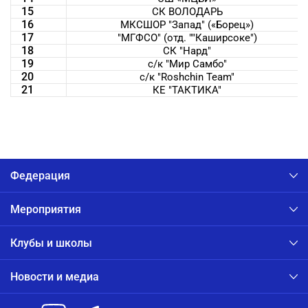
15
СК ВОЛОДАРЬ
16
МКСШОР "Запад" («Борец»)
17
"МГФСО" (отд. ""Каширсоке")
18
СК "Нард"
19
с/к "Мир Самбо"
20
с/к "Roshchin Team"
21
КЕ "ТАКТИКА"
Федерация
Мероприятия
Клубы и школы
Новости и медиа