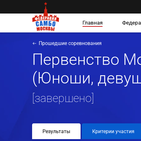
Главная
Федера
Прошедшие соревнования
Первенство М
(Юноши, девуш
[завершено]
Результаты
Критерии участия