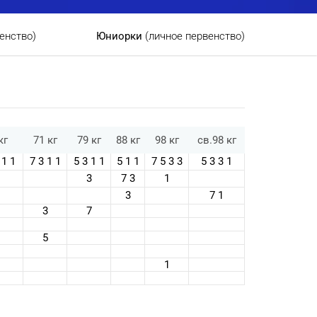
енство)
Юниорки
(личное первенство)
кг
71 кг
79 кг
88 кг
98 кг
св.98 кг
 1 1
7 3 1 1
5 3 1 1
5 1 1
7 5 3 3
5 3 3 1
3
7 3
1
3
7 1
3
7
5
1