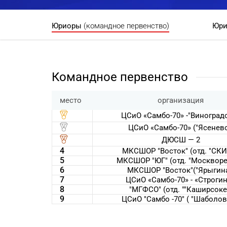
Юриоры
(командное первенство)
Юр
Командное первенство
место
организация
ЦСиО «Самбо-70» -"Виноград
ЦСиО «Самбо-70» ("Ясенево
ДЮСШ — 2
4
МКСШОР "Восток" (отд. "СК
5
МКСШОР "ЮГ" (отд. "Москворе
6
МКСШОР "Восток"("Ярыгина
7
ЦСиО «Самбо-70» - «Строги
8
"МГФСО" (отд. ""Каширсоке
9
ЦСиО "Самбо -70" ( "Шаболов