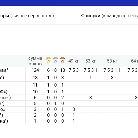
иоры
(личное первенство)
Юниорки
(командное перв
сумма
49 кг
53 кг
58 кг
64 
очков
ова"
124
6
8
10
7 5 3
7 5 3 1
7 5 3 1 1
7 5 3
")
18
1
0
3
1
3
11
1
0
1
ИФ»)
10
1
0
1
чье")
6
0
0
2
3
3
")
5
0
1
0
но»
3
0
0
1
3
")
2
0
0
0
1
ка")
1
0
0
0
1