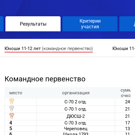
Критерии
Результаты
участия
Юноши 11-12 лет
(командное первенство)
Юноши 11-
Командное первенство
сумма
место
организация
очков
С-70 2 отд.
24
С-70 1 отд.
21
ДЮСШ-2
21
4
С-70 3 отд.
17
5
Череповец
13
6
Школа 1793
11