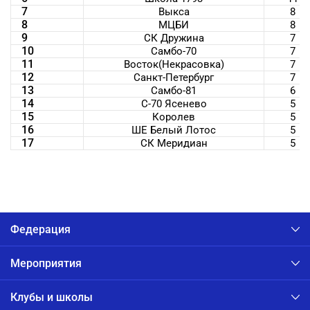
7
Выкса
8
8
МЦБИ
8
9
СК Дружина
7
10
Самбо-70
7
11
Восток(Некрасовка)
7
12
Санкт-Петербург
7
13
Самбо-81
6
14
С-70 Ясенево
5
15
Королев
5
16
ШЕ Белый Лотос
5
17
СК Меридиан
5
Федерация
Мероприятия
Клубы и школы