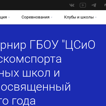
ция
Соревнования
Клубы и школы
урнир ГБОУ "ЦСиО
скомспорта
ных школ и
 посвященный
го года