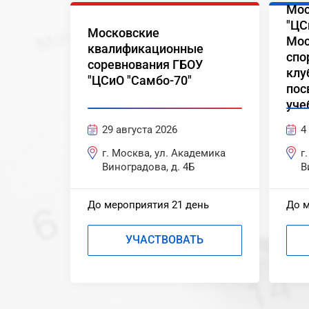
Мос
"ЦС
Московские
Мос
квалификационные
спо
соревнования ГБОУ
клу
"ЦСиО "Самбо-70"
пос
уче
29 августа 2026
4
г. Москва, ул. Академика
г
Виноградова, д. 4Б
В
До мероприятия 21 день
До м
УЧАСТВОВАТЬ