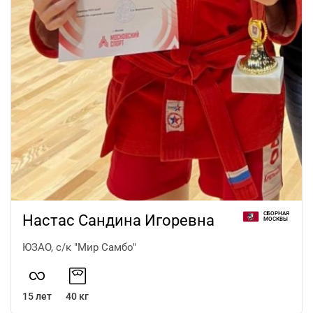
СБОРНАЯ
Настас Сандина Игоревна
МОСКВЫ
ЮЗАО, с/к "Мир Самбо"
15 лет
40 кг