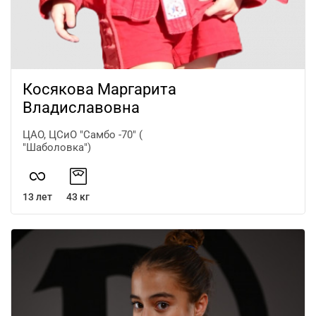
Косякова Маргарита
Владиславовна
ЦАО, ЦСиО "Самбо -70" (
"Шаболовка")
13 лет
43 кг