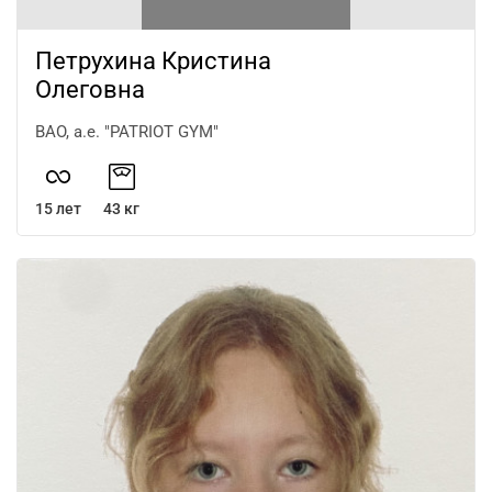
Петрухина Кристина
Олеговна
ВАО, а.е. "PATRIOT GYM"
15 лет
43 кг