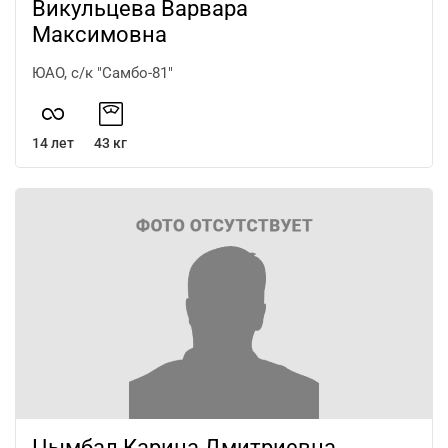
Викульцева Варвара
Максимовна
ЮАО, с/к "Самбо-81"
14 лет
43 кг
Цымбал Карина Дмитриевна