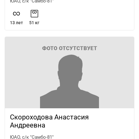
ЮАО, с/к "Самбо-81"
13 лет
51 кг
Скороходова Анастасия
Андреевна
ЮАО, с/к "Самбо-81"