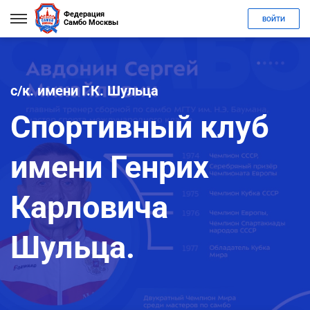
Федерация
ВОЙТИ
Самбо Москвы
с/к. имени Г.К. Шульца
Спортивный клуб
имени Генрих
Карловича
Шульца.