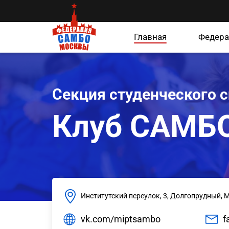
Главная
Федера
Секция студенческого 
Клуб САМБ
Институтский переулок, 3, Долгопрудный, 
vk.com/miptsambo
f