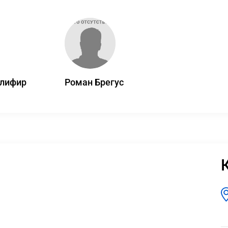
Олифир
Роман Брегус